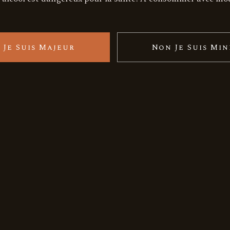
 Je Suis Majeur
Non Je Suis Mi
tactez nous
ACCÉS RAPIDE
Histoire du Domaine