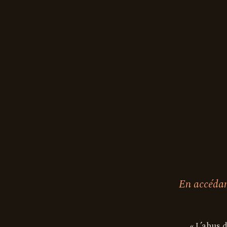
Gamme de vin
Filtrer par couleur
Filtrer par couleur
Filtrer par cépages
En accédant
Choisir un instant de dégustati
« L’abus 