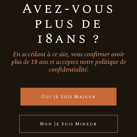
Avez-vous
2
5
plus de
18ans ?
Intensité minéralité (de 1 à
5)
2
3
13
3
En accédant à ce site, vous confirmer avoir
1
2
3
4
plus de 18 ans et acceptez notre politique de
confidentialité.
0
5
Oui Je Suis Majeur
Intensité structure (de 1 à 5)
13
2
1
4
1
2
3
4
Fraicheur
fruits rouges
léger
souple
Non Je Suis Mineur
À Rebours – Syrah Floréal
1
5
10,00
€