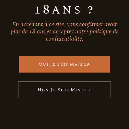
18ans ?
En accédant à ce site, vous confirmer avoir
plus de 18 ans et acceptez notre politique de
13 février 2023
Medeilhan
Salon
confidentialité.
Wine Paris 2023
Oui Je Suis Majeur
Non Je Suis Mineur