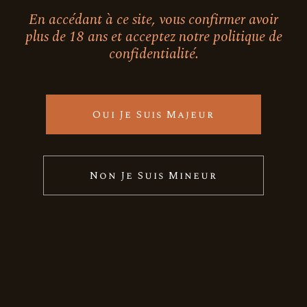
1
En accédant à ce site, vous confirmer avoir
5
plus de 18 ans et acceptez notre politique de
confidentialité.
Intensité florale (de 1 à 5)
2
2
11
6
1
2
3
4
Oui Je Suis Majeur
Produit Fruité
Non Je Suis Mineur
0
3
4
12
1
2
3
4
Contactez nous
2
5
34450 VIAS - FRANCE
contact@medeilhan.fr
+(33) 04 67 21 51 43
Intensité minéralité (de 1